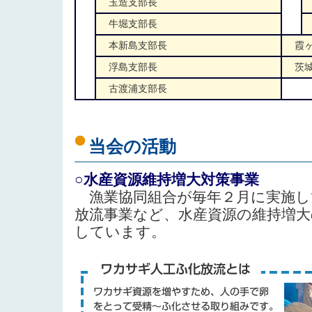
玉造支部長
牛堀支部長
本新島支部長
霞ヶ
浮島支部長
茨城
古渡浦支部長
当会の活動
○水産資源維持増大対策事業
漁業協同組合が毎年２月に実施し
放流事業など、水産資源の維持増
しています。