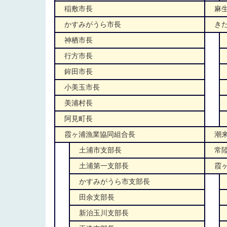
稲敷市長
麻
かすみがうら市長
きた
神栖市長
行方市長
鉾田市長
小美玉市長
美浦村長
阿見町長
霞ヶ浦漁業協同組合長
潮
土浦市支部長
常
土浦第一支部長
霞ヶ
かすみがうら市支部長
田余支部長
新治玉川支部長