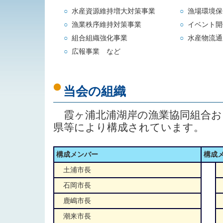
○
水産資源維持増大対策事業
○
漁場環境保
○
漁業秩序維持対策事業
○
イベント開
○
組合組織強化事業
○
水産物流通
○
広報事業 など
当会の組織
霞ヶ浦北浦湖岸の漁業協同組合お
県等により構成されています。
構成メンバー
構成
土浦市長
石岡市長
鹿嶋市長
潮来市長